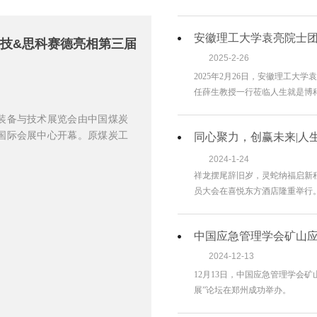
安徽理工大学袁亮院士
科技&思科赛德亮相第三届
作落地进行交流
2025-2-26
2025年2月26日 ，安徽理
任薛生教授一行莅临人生就是博科技
矿业装备与技术展览会由中国煤炭
国际会展中心开幕  。原煤炭工
同心聚力，创赢未来|
2024-1-24
祥龙摆尾辞旧岁，灵蛇纳福启新程
员大会在喜悦东方酒店隆重举行 。回顾
中国应急管理学会矿山应
与安全研究进展”学术论
2024-12-13
12月13日，中国应急管理学
展”论坛在郑州成功举办。