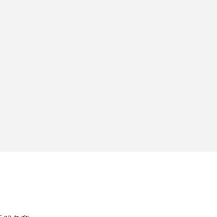
矿山安全监察局组织开展的“助力富矿精开 矿山安全科技进贵州”活动将在六