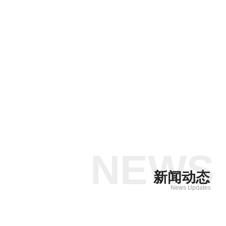
NEWS
新闻动态
News Updates