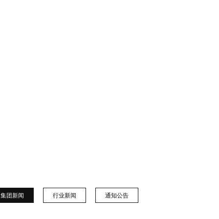
集团新闻
行业新闻
通知公告